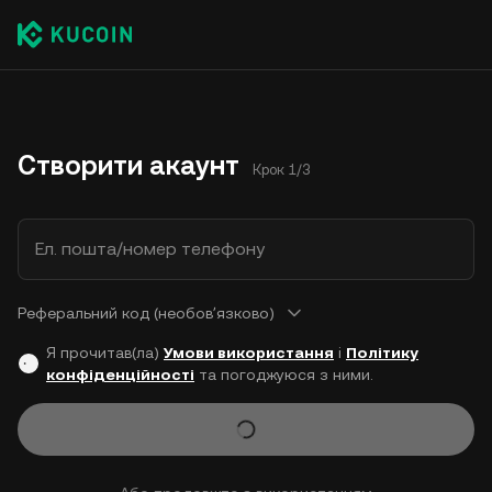
Створити акаунт
Крок 1/3
Ел. пошта/номер телефону
Реферальний код (необовʼязково)
Я прочитав(ла)
Умови використання
і
Політику
конфіденційності
та погоджуюся з ними.