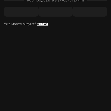
Або продовжте з використанням
Уже маєте акаунт?
Увійти