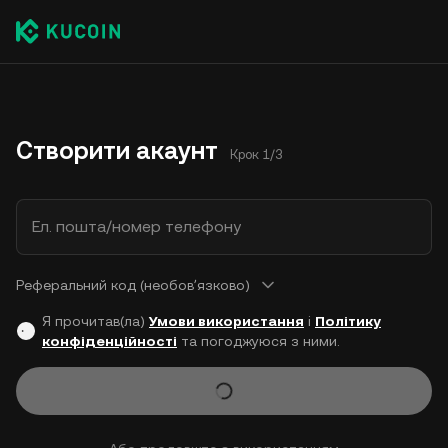
Створити акаунт
Крок 1/3
Ел. пошта/номер телефону
Реферальний код (необовʼязково)
Я прочитав(ла)
Умови використання
і
Політику
конфіденційності
та погоджуюся з ними.