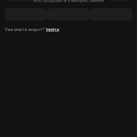
Або продовжте з використанням
Уже маєте акаунт?
Увійти