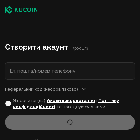
Створити акаунт
Крок 1/3
Ел. пошта/номер телефону
Реферальний код (необовʼязково)
Я прочитав(ла)
Умови використання
і
Політику
конфіденційності
та погоджуюся з ними.