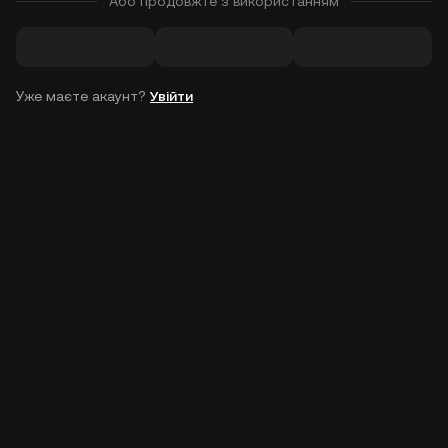
Або продовжте з використанням
Уже маєте акаунт?
Увійти