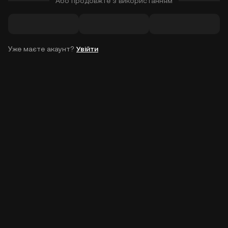
Або продовжте з використанням
Уже маєте акаунт?
Увійти