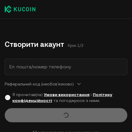
Створити акаунт
Крок 1/3
Ел. пошта/номер телефону
Реферальний код (необовʼязково)
Я прочитав(ла)
Умови використання
і
Політику
конфіденційності
та погоджуюся з ними.