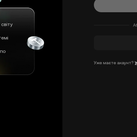
 світу
А
темі
 по
Уже маєте акаунт?