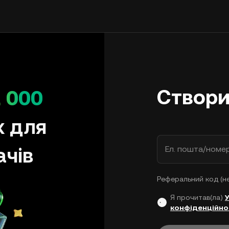
Створи
 000
х для
ачів
Ел. пошта/номе
Реферальний код (н
Я прочитав(ла)
конфіденційно