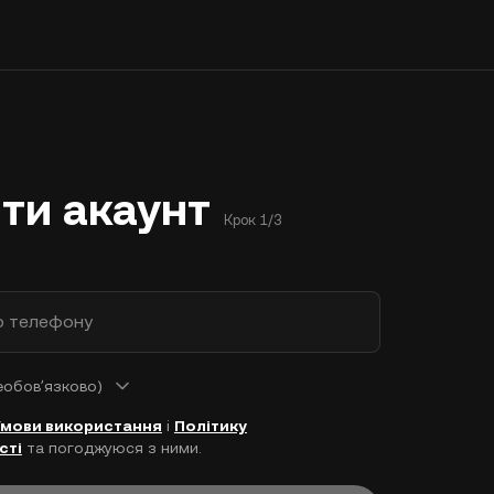
ти акаунт
Крок 1/3
р телефону
еобовʼязково)
Умови використання
і
Політику
сті
та погоджуюся з ними.