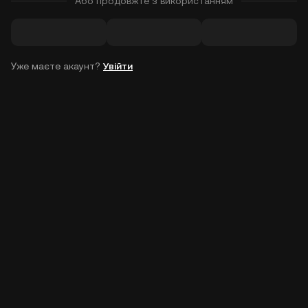
Або продовжте з використанням
Уже маєте акаунт?
Увійти