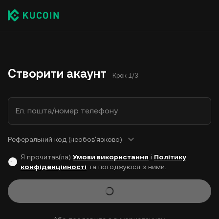
Створити акаунт
Крок 1/3
Ел. пошта/номер телефону
Реферальний код (необовʼязково)
Я прочитав(ла)
Умови використання
і
Політику
конфіденційності
та погоджуюся з ними.