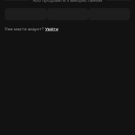
Або продовжте з використанням
Уже маєте акаунт?
Увійти