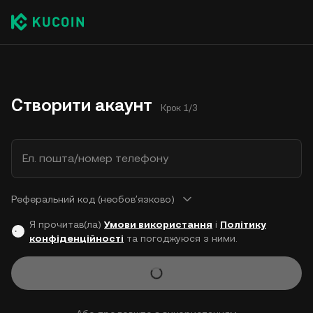
Створити акаунт
Крок 1/3
Ел. пошта/номер телефону
Реферальний код (необовʼязково)
Я прочитав(ла)
Умови використання
і
Політику
конфіденційності
та погоджуюся з ними.