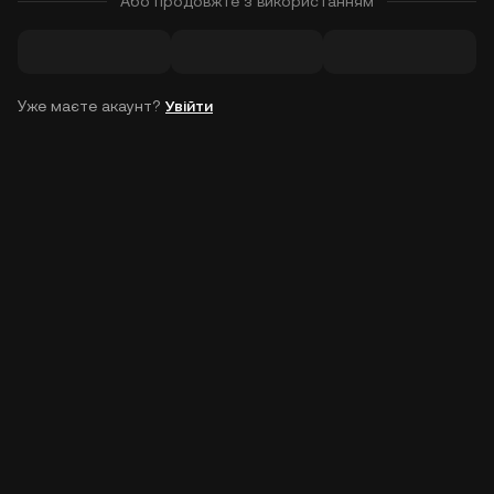
Або продовжте з використанням
Уже маєте акаунт?
Увійти