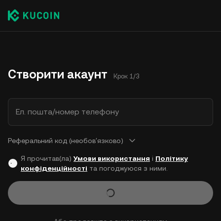
Створити акаунт
Крок 1/3
Ел. пошта/номер телефону
Реферальний код (необовʼязково)
Я прочитав(ла)
Умови використання
і
Політику
конфіденційності
та погоджуюся з ними.