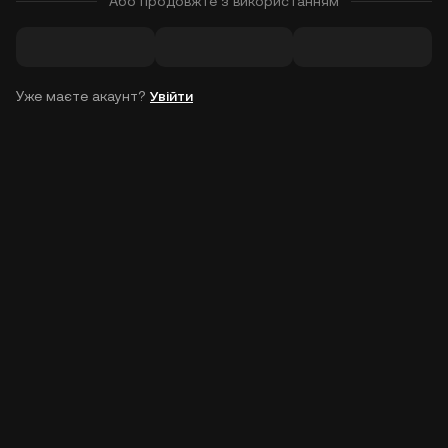
Або продовжте з використанням
Уже маєте акаунт?
Увійти