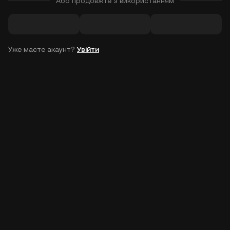
Або продовжте з використанням
Уже маєте акаунт?
Увійти