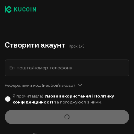
Створити акаунт
Крок 1/3
Ел. пошта/номер телефону
Реферальний код (необовʼязково)
Я прочитав(ла)
Умови використання
і
Політику
конфіденційності
та погоджуюся з ними.