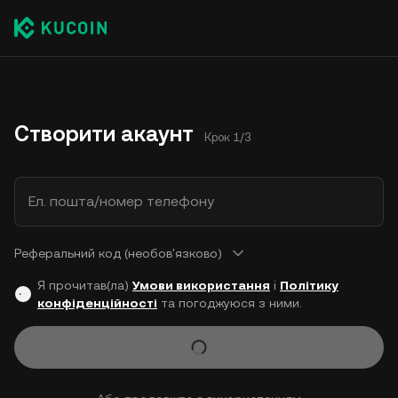
Створити акаунт
Крок 1/3
Ел. пошта/номер телефону
Реферальний код (необовʼязково)
Я прочитав(ла)
Умови використання
і
Політику
конфіденційності
та погоджуюся з ними.