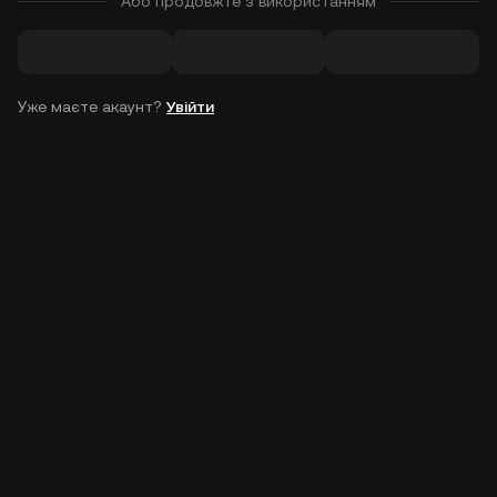
Або продовжте з використанням
Уже маєте акаунт?
Увійти