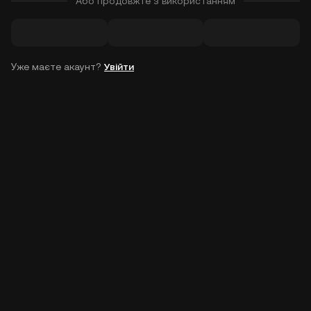
Або продовжте з використанням
Уже маєте акаунт?
Увійти