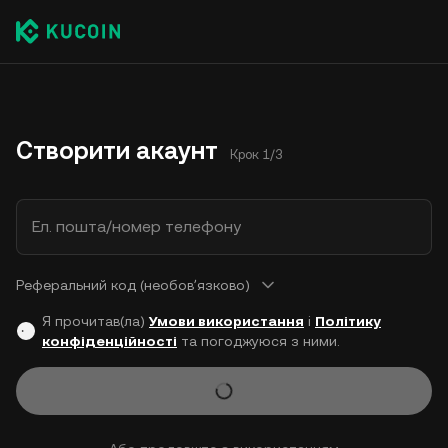
Створити акаунт
Крок 1/3
Ел. пошта/номер телефону
Реферальний код (необовʼязково)
Я прочитав(ла)
Умови використання
і
Політику
конфіденційності
та погоджуюся з ними.