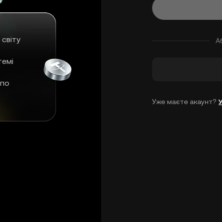
 світу
А
темі
 по
Уже маєте акаунт?