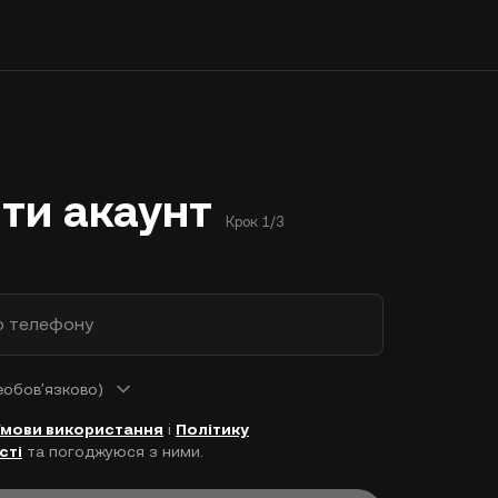
ти акаунт
Крок 1/3
р телефону
еобовʼязково)
Умови використання
і
Політику
сті
та погоджуюся з ними.