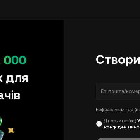
Створи
 000
х для
ачів
Ел. пошта/номе
Реферальний код (н
Я прочитав(ла)
конфіденційно