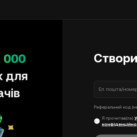
Створи
 000
х для
ачів
Ел. пошта/номе
Реферальний код (н
Я прочитав(ла)
конфіденційно