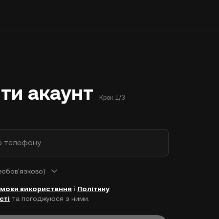
ти акаунт
Крок 1/3
р телефону
еобовʼязково)
Умови використання
і
Політику
сті
та погоджуюся з ними.