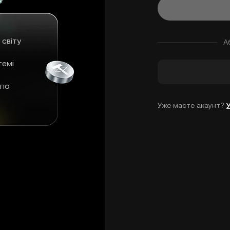
 світу
А
темі
 по
Уже маєте акаунт?