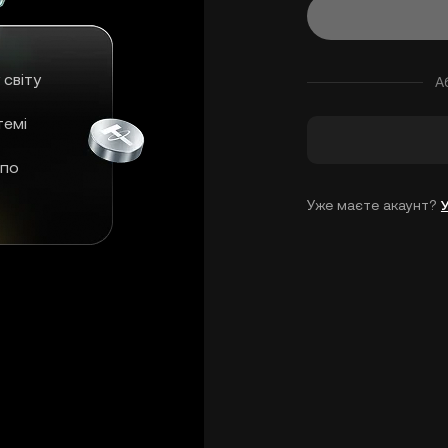
 світу
А
темі
 по
Уже маєте акаунт?