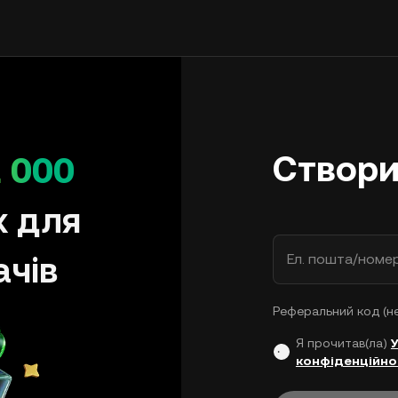
Створи
 000
х для
ачів
Ел. пошта/номе
Реферальний код (н
Я прочитав(ла)
конфіденційно