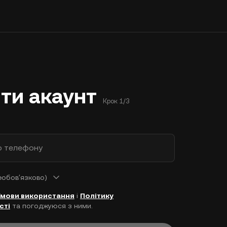
ти акаунт
Крок 1/3
р телефону
еобовʼязково)
Умови використання
і
Політику
сті
та погоджуюся з ними.