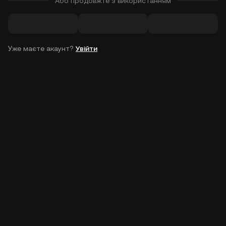
Або продовжте з використанням
Уже маєте акаунт?
Увійти