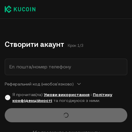
Створити акаунт
Крок 1/3
Ел. пошта/номер телефону
Реферальний код (необовʼязково)
Я прочитав(ла)
Умови використання
і
Політику
конфіденційності
та погоджуюся з ними.