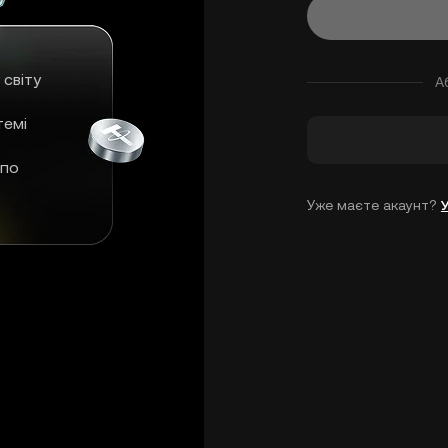
 світу
А
темі
 по
Уже маєте акаунт?