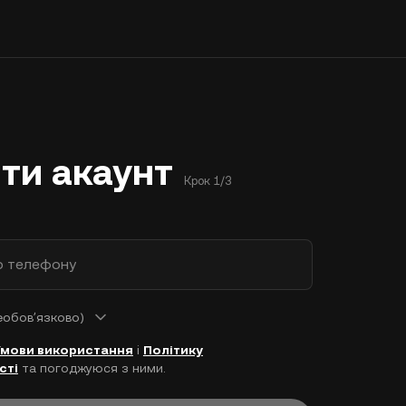
ти акаунт
Крок 1/3
р телефону
еобовʼязково)
Умови використання
і
Політику
сті
та погоджуюся з ними.