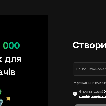
Створи
 000
х для
ачів
Ел. пошта/номе
Реферальний код (н
Я прочитав(ла)
конфіденційно