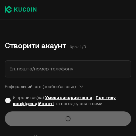
Створити акаунт
Крок 1/3
Ел. пошта/номер телефону
Реферальний код (необовʼязково)
Я прочитав(ла)
Умови використання
і
Політику
конфіденційності
та погоджуюся з ними.