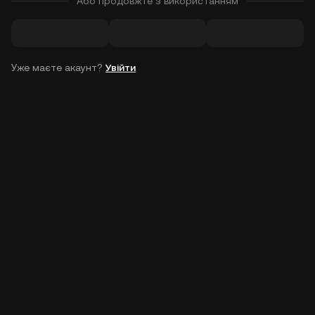
Або продовжте з використанням
Уже маєте акаунт?
Увійти