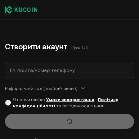
Створити акаунт
Крок 1/3
Ел. пошта/номер телефону
Реферальний код (необовʼязково)
Я прочитав(ла)
Умови використання
і
Політику
конфіденційності
та погоджуюся з ними.