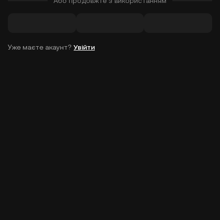
Або продовжте з використанням
Уже маєте акаунт?
Увійти