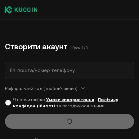
Створити акаунт
Крок 1/3
Ел. пошта/номер телефону
Реферальний код (необовʼязково)
Я прочитав(ла)
Умови використання
і
Політику
конфіденційності
та погоджуюся з ними.