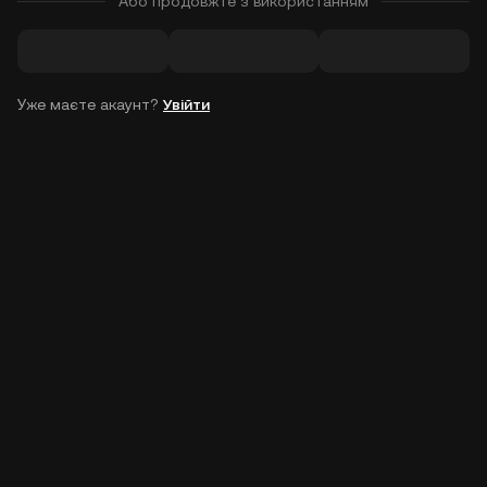
Або продовжте з використанням
Уже маєте акаунт?
Увійти