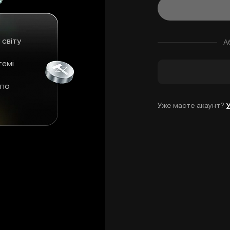
 світу
А
темі
 по
Уже маєте акаунт?