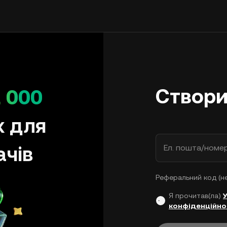
Створи
 000
х для
ачів
Ел. пошта/номе
Реферальний код (н
Я прочитав(ла)
конфіденційно