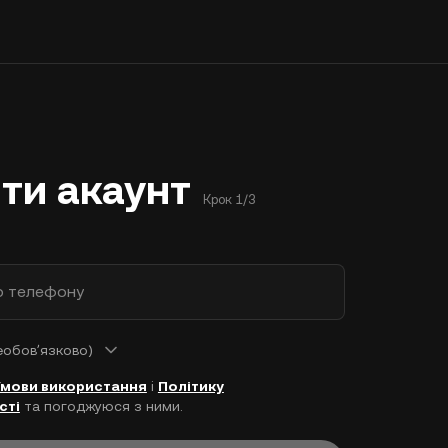
ти акаунт
Крок 1/3
р телефону
еобовʼязково)
Умови використання
і
Політику
сті
та погоджуюся з ними.