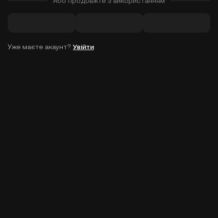
Або продовжте з використанням
Уже маєте акаунт?
Увійти