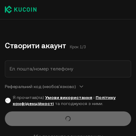
Створити акаунт
Крок 1/3
Ел. пошта/номер телефону
Реферальний код (необовʼязково)
Я прочитав(ла)
Умови використання
і
Політику
конфіденційності
та погоджуюся з ними.