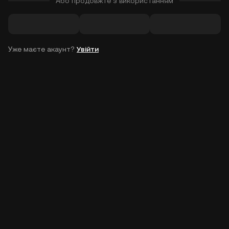
Або продовжте з використанням
Уже маєте акаунт?
Увійти