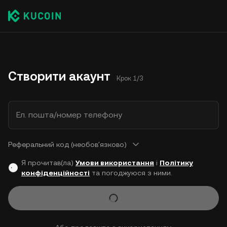
Створити акаунт
Крок 1/3
Ел. пошта/номер телефону
Реферальний код (необовʼязково)
Я прочитав(ла)
Умови використання
і
Політику
конфіденційності
та погоджуюся з ними.