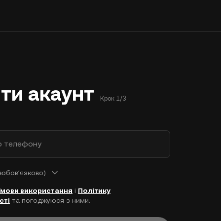
ти акаунт
Крок 1/3
р телефону
еобовʼязково)
Умови використання
і
Політику
сті
та погоджуюся з ними.