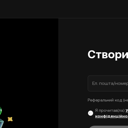
Створи
Ел. пошта/номе
Реферальний код (н
Я прочитав(ла)
конфіденційно