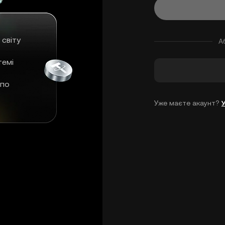
 світу
А
темі
 по
Уже маєте акаунт?