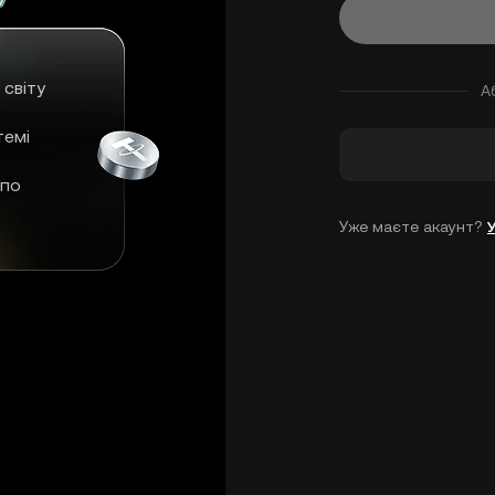
 світу
А
темі
 по
Уже маєте акаунт?