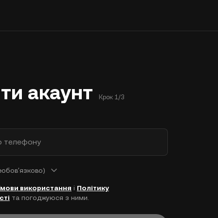
ти акаунт
Крок 1/3
р телефону
еобовʼязково)
Умови використання
і
Політику
сті
та погоджуюся з ними.