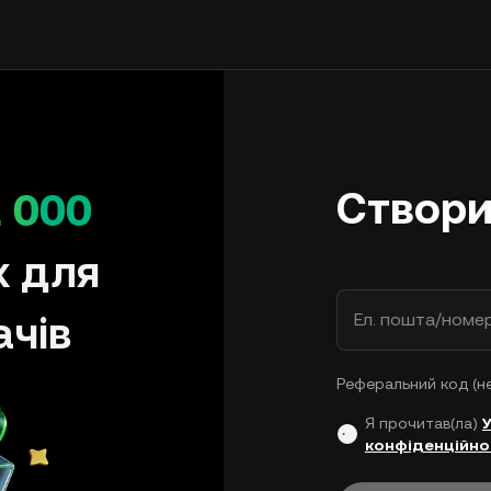
Створи
 000
х для
ачів
Ел. пошта/номе
Реферальний код (н
Я прочитав(ла)
конфіденційно