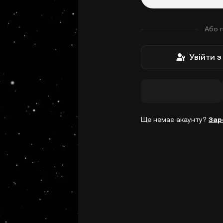
Або 
Увійти 
Ще немає акаунту?
Зар