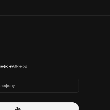
лефону
QR-код
елефону
Далі