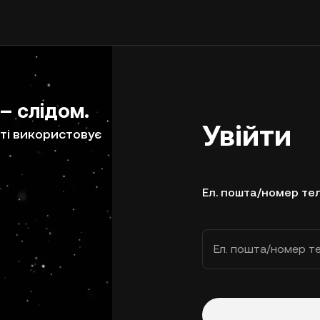
 – слідом.
Увійти
ті використовує
Ел. пошта/номер те
Ел. пошта/номер т