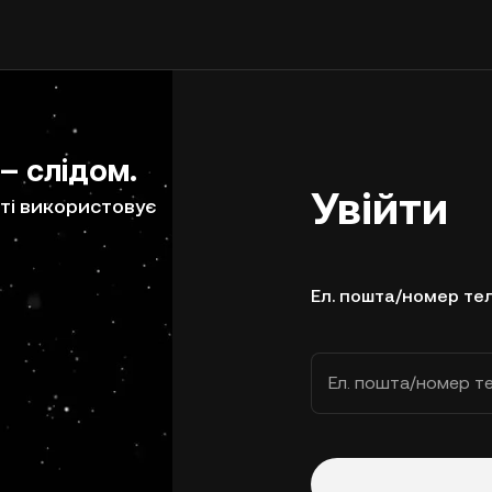
 – слідом.
Увійти
ті використовує
Ел. пошта/номер те
Ел. пошта/номер т