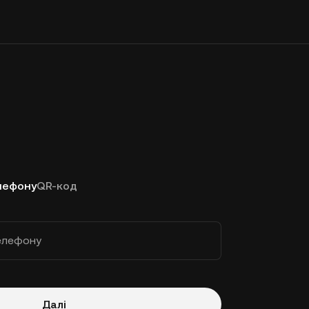
лефону
QR-код
елефону
Далі