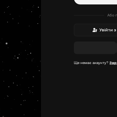
Або 
Увійти 
Ще немає акаунту?
Зар