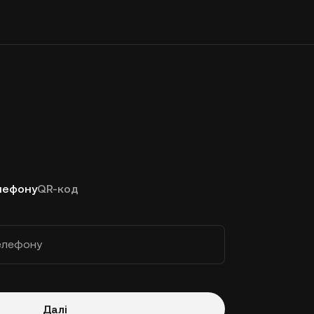
лефону
QR-код
елефону
Далі