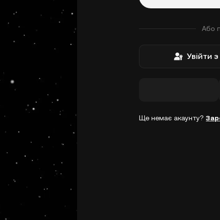
Або 
Увійти 
Ще немає акаунту?
Зар