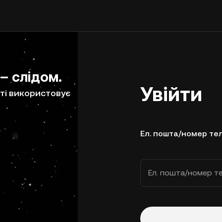
 – слідом.
Увійти
ті використовує
Ел. пошта/номер те
Ел. пошта/номер т