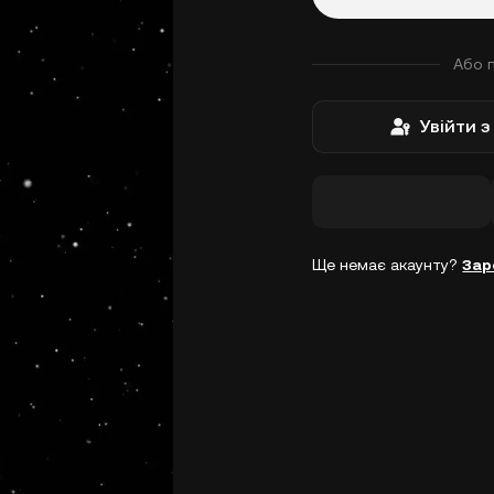
Або 
Увійти 
Ще немає акаунту?
Зар