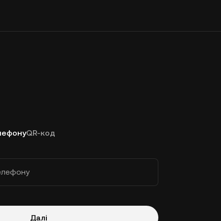
лефону
QR-код
елефону
Далі