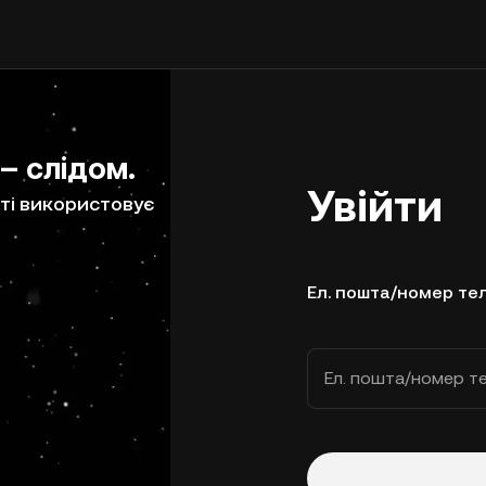
 – слідом.
Увійти
ті використовує
Ел. пошта/номер те
Ел. пошта/номер т