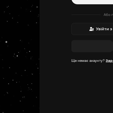
Або 
Увійти 
Ще немає акаунту?
Зар