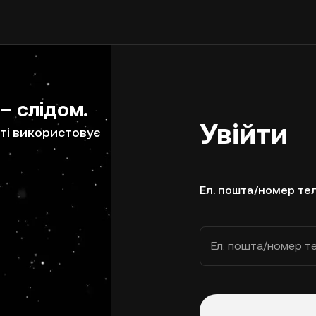
 – слідом.
Увійти
ті використовує
Ел. пошта/номер те
Ел. пошта/номер т