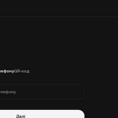
лефону
QR-код
елефону
Далі