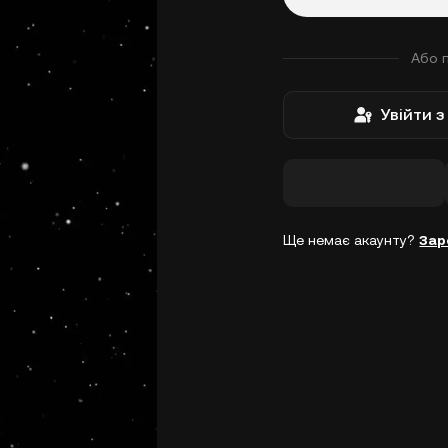
Або 
Увійти 
Ще немає акаунту?
Зар