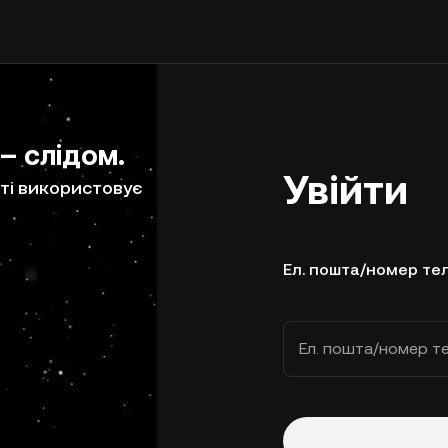
 – слідом.
Увійти
ті використовує
Ел. пошта/номер те
Ел. пошта/номер т