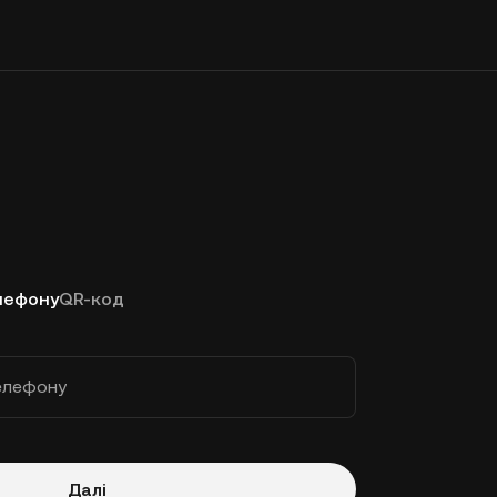
лефону
QR-код
елефону
Далі