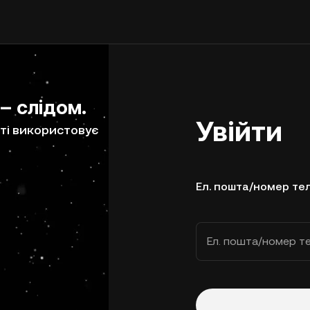
 – слідом.
Увійти
ті використовує
Ел. пошта/номер те
Ел. пошта/номер т