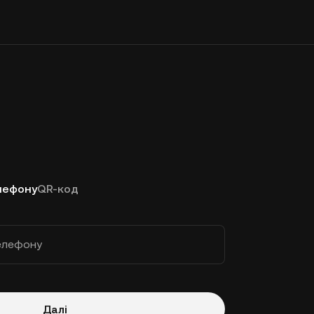
лефону
QR-код
елефону
Далі