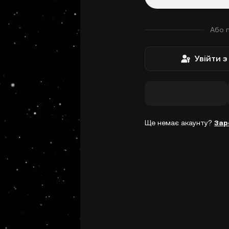
Або 
Увійти 
Ще немає акаунту?
Зар