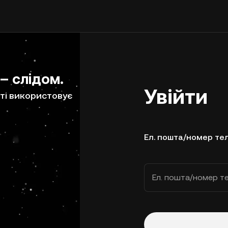
 – слідом.
Увійти
ті використовує
Ел. пошта/номер те
Ел. пошта/номер т