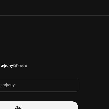
лефону
QR-код
елефону
Далі