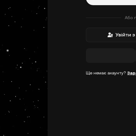
Або 
Увійти 
Ще немає акаунту?
Зар