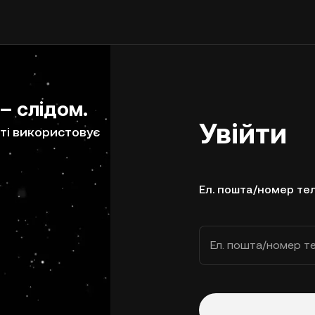
 – слідом.
Увійти
ті використовує
Ел. пошта/номер те
Ел. пошта/номер т