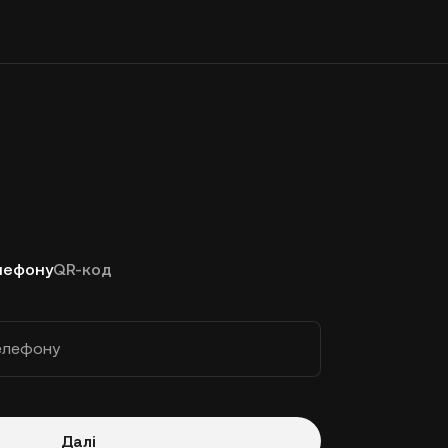
лефону
QR-код
елефону
Далі