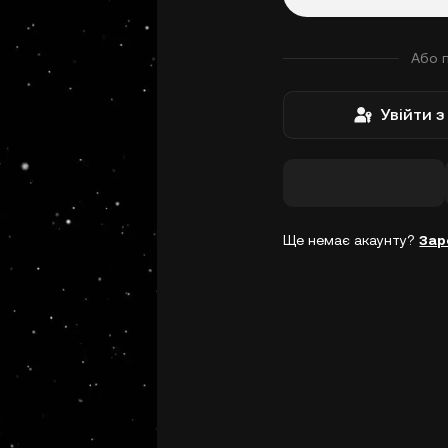
Або 
Увійти 
Ще немає акаунту?
Зар