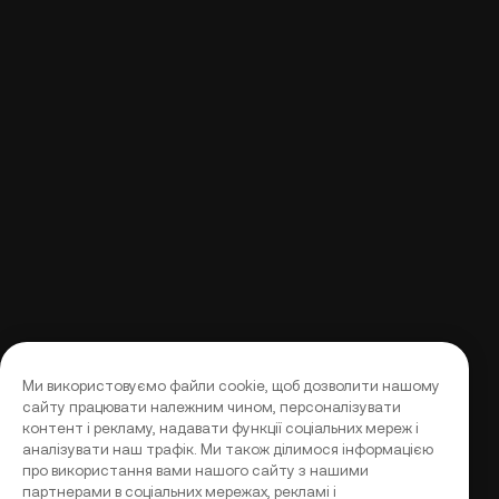
Ми використовуємо файли cookie, щоб дозволити нашому
сайту працювати належним чином, персоналізувати
контент і рекламу, надавати функції соціальних мереж і
аналізувати наш трафік. Ми також ділимося інформацією
про використання вами нашого сайту з нашими
партнерами в соціальних мережах, рекламі і