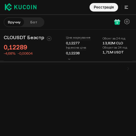
Реєстрація
Вручну
Бот
CLOUSDT Безстр
Ціна маркування
Обсяг за 24 год
0,12277
13,82M
CLO
0,12289
Оборот за 24 год
Індексна ціна
1,71M
USDT
0,12238
-4,68%
-0,00604
Графік
Стрічка
Інформація про монету
Книга ордерів
Останні
Час
15 хв
Остання ціна
Графік
Глибина