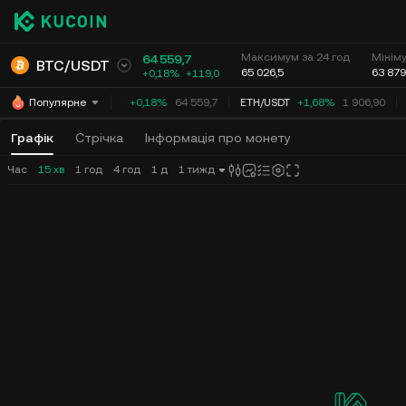
Максимум за 24 год
Мініму
64 559,7
BTC
/
USDT
65 026,5
63 879
+0,18%
+
119,0
BTC
/
USDT
+0,18%
64 559,7
ETH
/
USDT
+1,68%
1 906,90
Популярне
Графік
Стрічка
Інформація про монету
Час
15 хв
1 год
4 год
1 д
1 тижд