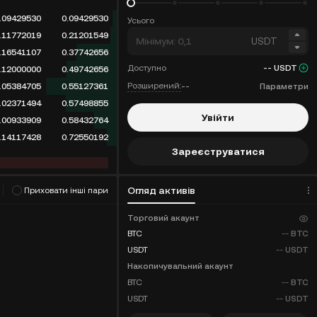
.09429530
0.09429530
Усього
.11772019
0.21201549
USDT
.16541107
0.37742656
Доступно
--
USDT
.12000000
0.49742656
Розширений:
--
Параметри
.05384705
0.55127361
.02371494
0.57498855
Увійти
.00933909
0.58432764
.14117428
0.72550192
Зареєструватися
Огляд активів
Приховати інші пари
Знижки на комісію
Торговий акаунт
BTC
--
BTC
USDT
--
USDT
Накопичувальний акаунт
BTC
--
BTC
USDT
--
USDT