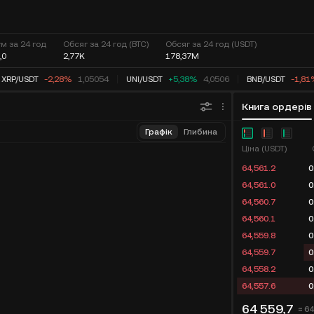
м за 24 год
Обсяг за 24 год (BTC)
Обсяг за 24 год (USDT)
,0
2,77K
178,37M
XRP
/
USDT
-2,28%
1,05054
UNI
/
USDT
+5,38%
4,0506
BNB
/
USDT
-1,81
Книга ордерів
Графік
Глибина
Ціна (USDT)
64,561.2
0
64,561.0
0
64,560.7
0
64,560.1
0
64,559.8
0
64,559.7
0
64,558.2
0
64,557.6
0
64 559,7
≈ 6