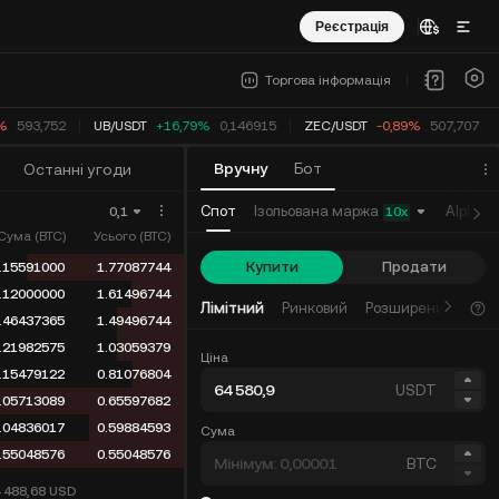
Реєстрація
Торгова інформація
%
593,752
UB
/
USDT
+16,79%
0,146915
ZEC
/
USDT
-0,89%
507,707
Вручну
Бот
Останні угоди
Ізольована маржа
Спот
Alpha
0,1
10
x
Сума (BTC)
Усього (BTC)
Купити
Продати
.15591000
1.77087744
.12000000
1.61496744
Лімітний
Ринковий
Розширений ліміт
.46437365
1.49496744
.21982575
1.03059379
Ціна
.15479122
0.81076804
USDT
.05713089
0.65597682
.04836017
0.59884593
Сума
.55048576
0.55048576
BTC
4 488,68
USD