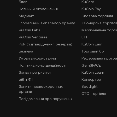
Блог
KuCard
Новини й оголошення
KuCoin Pay
Медіакіт
Спотова торгівля
Глобальний амбасадор бренду
Фʼючерсна торгівл
KuCoin Labs
Маржинальна торгі
KuCoin Ventures
ETF
PoR (підтвердження резервів)
KuCoin Earn
Безпека
Торговий бот
Умови використання
Реферальна прогр
Політика конфіденційності
GemSPACE
Заява про ризики
KuCoin Learn
БВГ і ФТ
Конвертер
Запити правоохоронних
Spotlight
органів
OTC-торгівля
Повідомлення про порушення