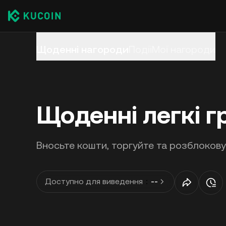
Щоденні нагороди
Події
Мої нагороди
Щоденні легкі г
Вносьте кошти, торгуйте та розблоков
Доступно для виведення
：
--