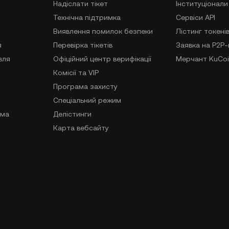
Надіслати тікет
Інституціонали
Технічна підтримка
Сервіси API
Виявлення помилок безпеки
Лістинг токені
я
Перевірка тікетів
Заявка на P2P
вля
Офіційний центр верифікації
Мерчант KuCoi
Комісії та VIP
Програма захисту
Спеціальний режим
ама
Делістинги
Карта вебсайту