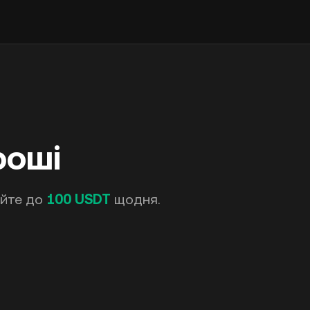
роші
уйте до
100 USDT
щодня.