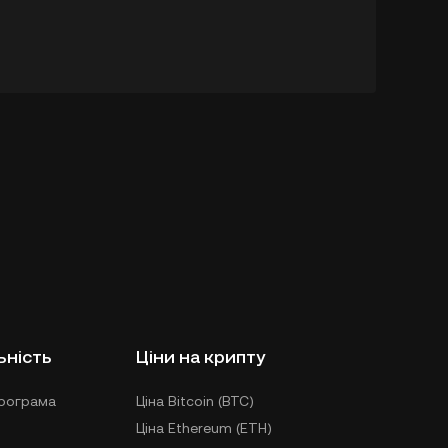
ьність
Ціни на крипту
рограма
Ціна Bitcoin (BTC)
Ціна Ethereum (ETH)