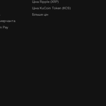
Ціна Ripple (XRP)
Ціна KuCoin Token (KCS)
в
Більше цін
-мерчанта
n Pay