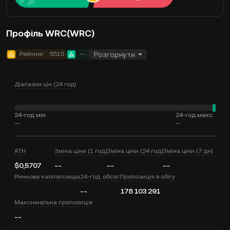
Профіль WRC(WRC)
Рейтинг
5515
--
Розгорнути
Діапазон цін (24 год)
24-год мін.
24-год макс.
--
--
ATH
Зміна ціни (1 год)
Зміна ціни (24 год)
Зміна ціни (7 дн)
$0,5707
--
--
--
Ринкова капіталізація
24-год. обсяг
Пропозиція в обігу
--
178 103 291
Максимальна пропозиція
--