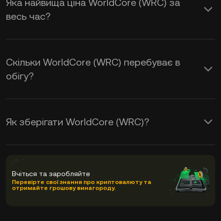
Яка найвища ціна WorldCore (WRC) за
весь час?
Скільки WorldCore (WRC) перебуває в
обігу?
Як зберігати WorldCore (WRC)?
Вчіться та заробляйте
Перевірте свої знання про криптовалюту та
отримайте грошову винагороду.