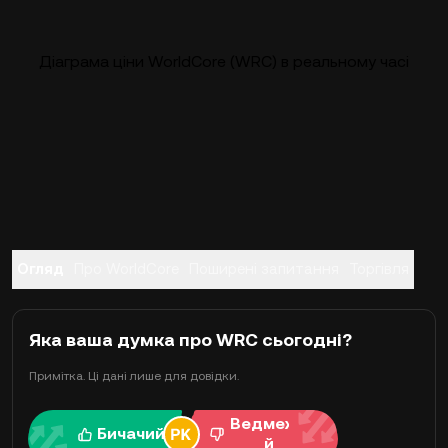
Діаграма ціни WorldCore (WRC) в реальному часі
Огляд
Про WorldCore
Поширені запитання
Торгівля
Яка ваша думка про WRC сьогодні?
Примітка. Ці дані лише для довідки.
Ведмежи
Бичачий
й