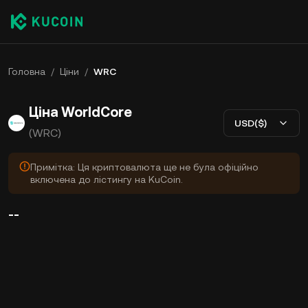
Головна
/
Ціни
/
WRC
Ціна WorldCore
USD($)
(WRC)
Примітка: Ця криптовалюта ще не була офіційно
включена до лістингу на KuCoin.
--