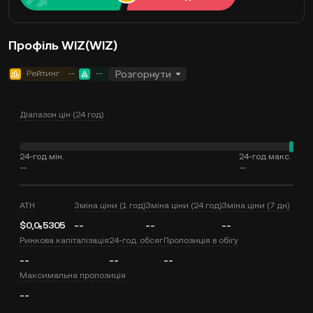
Профіль WIZ(WIZ)
Рейтинг
--
--
Розгорнути
Діапазон цін (24 год)
24-год мін.
24-год макс.
--
--
ATH
Зміна ціни (1 год)
Зміна ціни (24 год)
Зміна ціни (7 дн)
$0,0₅5305
--
--
--
Ринкова капіталізація
24-год. обсяг
Пропозиція в обігу
--
--
--
Максимальна пропозиція
--