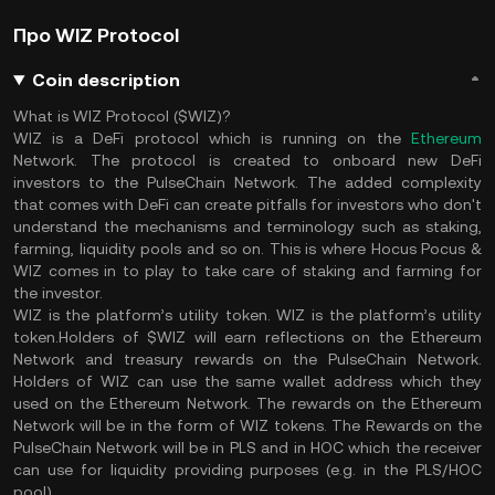
Про WIZ Protocol
Coin description
What is WIZ Protocol ($WIZ)?
WIZ is a DeFi protocol which is running on the
Ethereum
Network. The protocol is created to onboard new DeFi
investors to the PulseChain Network. The added complexity
that comes with DeFi can create pitfalls for investors who don't
understand the mechanisms and terminology such as staking,
farming, liquidity pools and so on. This is where Hocus Pocus &
WIZ comes in to play to take care of staking and farming for
the investor.
WIZ is the platform’s utility token. WIZ is the platform’s utility
token.Holders of $WIZ will earn reflections on the Ethereum
Network and treasury rewards on the PulseChain Network.
Holders of WIZ can use the same wallet address which they
used on the Ethereum Network. The rewards on the Ethereum
Network will be in the form of WIZ tokens. The Rewards on the
PulseChain Network will be in PLS and in HOC which the receiver
can use for liquidity providing purposes (e.g. in the PLS/HOC
pool).