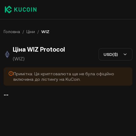
Головна
/
Ціни
/
WIZ
Ціна WIZ Protocol
USD($)
(WIZ)
Примітка: Ця криптовалюта ще не була офіційно
включена до лістингу на KuCoin.
--