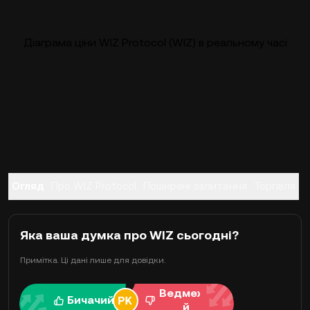
Діаграма ціни WIZ Protocol (WIZ) в реальному часі
Огляд
Про WIZ Protocol
Поширені запитання
Торгівля
Яка ваша думка про WIZ сьогодні?
Примітка. Ці дані лише для довідки.
Ведмежи
Бичачий
й