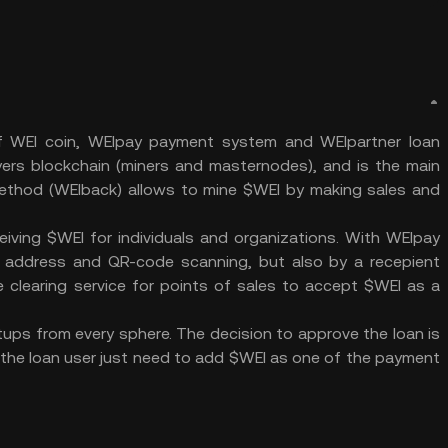
f WEI coin, WEIpay payment system and WEIpartner loan
yers blockchain (miners and masternodes), and is the main
ethod (WEIback) allows to mine $WEI by making sales and
iving $WEI for individuals and organizations. With WEIpay
t address and QR-code scanning, but also by a recepient
 clearing service for points of sales to accept $WEI as a
rtups from every sphere. The decision to approve the loan is
 the loan user just need to add $WEI as one of the payment