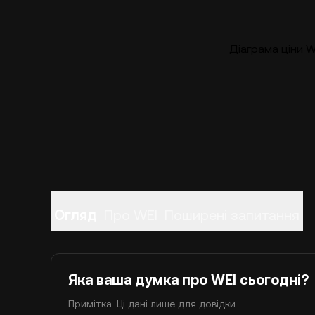
Діаграма ціни W
Огляд
Про WEI
Поширені запитання
Яка ваша думка про WEI сьогодні?
Примітка. Ці дані лише для довідки.