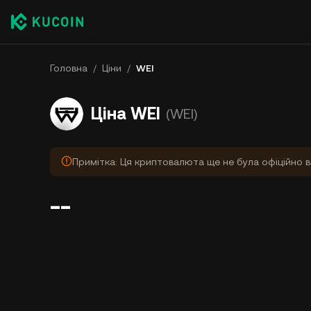
Головна
/
Ціни
/
WEI
Ціна WEI
(WEI)
Примітка: Ця криптовалюта ще не була офіційно в
--