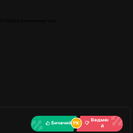
EI (WEI) в реальному часі
Ведмежи
Бичачий
й