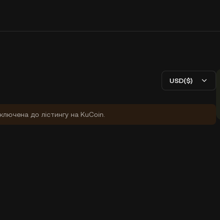
USD($)
ключена до лістингу на KuCoin.