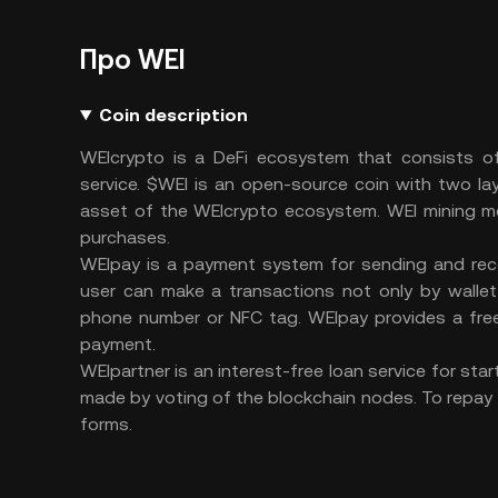
Про WEI
Coin description
WEIcrypto is a DeFi ecosystem that consists o
service. $WEI is an open-source coin with two la
asset of the WEIcrypto ecosystem. WEI mining m
purchases.
WEIpay is a payment system for sending and rece
user can make a transactions not only by walle
phone number or NFC tag. WEIpay provides a free
payment.
WEIpartner is an interest-free loan service for sta
made by voting of the blockchain nodes. To repay
forms.