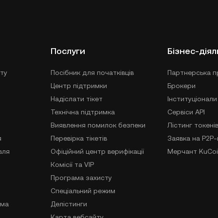
Послуги
Бізнес-діял
ту
Посібник для початківців
Партнерська п
Центр підтримки
Брокери
Надіслати тікет
Інституціонали
Технічна підтримка
Сервіси API
Виявлення помилок безпеки
Лістинг токені
я
Перевірка тікетів
Заявка на P2P
вля
Офіційний центр верифікації
Мерчант KuCoi
Комісії та VIP
Програма захисту
Спеціальний режим
ама
Делістинги
Карта вебсайту