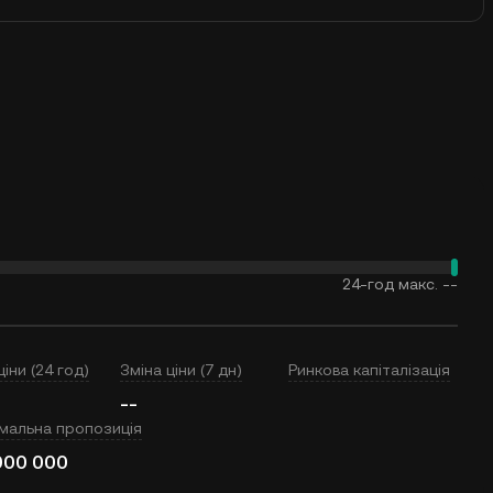
24-год макс.
--
ціни (24 год)
Зміна ціни (7 дн)
Ринкова капіталізація
--
мальна пропозиція
000 000