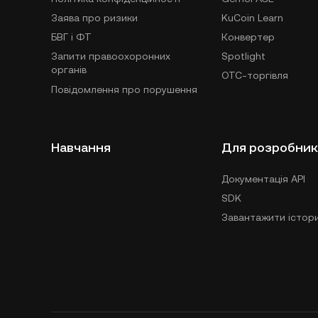
Заява про ризики
KuCoin Learn
БВГ і ФТ
Конвертер
Запити правоохоронних
Spotlight
органів
OTC-торгівля
Повідомлення про порушення
Навчання
Для розробник
Документація API
SDK
Завантажити істори