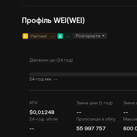
Профіль WEI(WEI)
Розгорнути
Рейтинг
--
--
Діапазон цін (24 год)
24-год мін.
--
ATH
Зміна ціни (1 год)
Зміна 
$0,01248
--
--
24-год. обсяг
Пропозиція в обігу
Макси
--
55 997 757
600 