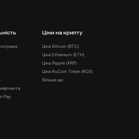
ьність
Ціни на крипту
рограма
Ціна Bitcoin (BTC)
Ціна Ethereum (ETH)
Ціна Ripple (XRP)
Ціна KuCoin Token (KCS)
в
Більше цін
-мерчанта
n Pay