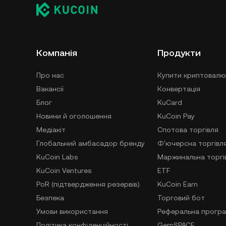
Компанія
Продукти
Про нас
Купити криптовалю
Вакансії
Конвертація
Блог
KuCard
Новини й оголошення
KuCoin Pay
Медіакіт
Спотова торгівля
Глобальний амбасадор бренду
Фʼючерсна торгівл
KuCoin Labs
Маржинальна торгі
KuCoin Ventures
ETF
PoR (підтвердження резервів)
KuCoin Earn
Безпека
Торговий бот
Умови використання
Реферальна прогр
Політика конфіденційності
GemSPACE