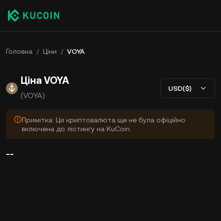
Головна
/
Ціни
/
VOYA
Ціна VOYA
USD($)
(VOYA)
Примітка: Ця криптовалюта ще не була офіційно
включена до лістингу на KuCoin.
--