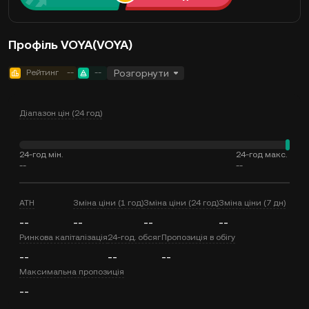
Профіль VOYA(VOYA)
Рейтинг
--
--
Розгорнути
Діапазон цін (24 год)
24-год мін.
24-год макс.
--
--
ATH
Зміна ціни (1 год)
Зміна ціни (24 год)
Зміна ціни (7 дн)
--
--
--
--
Ринкова капіталізація
24-год. обсяг
Пропозиція в обігу
--
--
--
Максимальна пропозиція
--