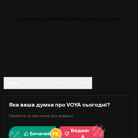
Діаграма ціни VOYA (VOYA) в реальному часі
Огляд
Поширені запитання
Торгівля
Яка ваша думка про VOYA сьогодні?
Примітка. Ці дані лише для довідки.
Ведмежи
Бичачий
й