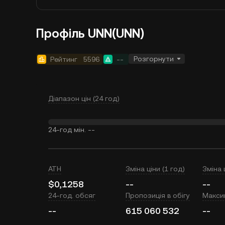
Профіль UNN(UNN)
Розгорнути
Рейтинг
5596
--
Діапазон цін (24 год)
24-год мін.
--
ATH
Зміна ціни (1 год)
Зміна 
$0,1258
--
--
24-год. обсяг
Пропозиція в обігу
Макси
--
615 060 532
--