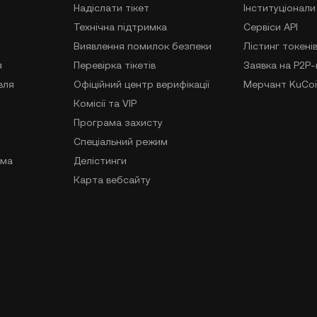
Надіслати тікет
Інституціонали
Технічна підтримка
Сервіси API
Виявлення помилок безпеки
Лістинг токені
я
Перевірка тікетів
Заявка на P2P
вля
Офіційний центр верифікації
Мерчант KuCoi
Комісії та VIP
Програма захисту
Спеціальний режим
ама
Делістинги
Карта вебсайту