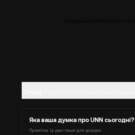
Діаграма ціни UNION Protocol 
Огляд
Про UNION Protocol Governance
Яка ваша думка про UNN сьогодні?
Примітка. Ці дані лише для довідки.