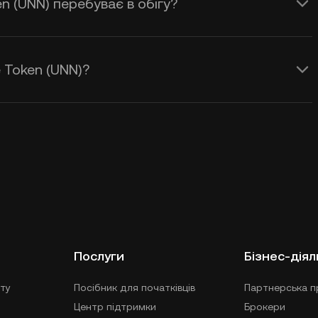
n (UNN) перебуває в обігу?
 Token (UNN)?
Послуги
Бізнес-діял
ту
Посібник для початківців
Партнерська п
Центр підтримки
Брокери