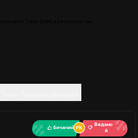
Governance Token (UNN) в реальному часі
 Token
Поширені запитання
Ведмежи
Бичачий
й