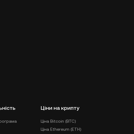
ьність
Ціни на крипту
рограма
Ціна Bitcoin (BTC)
Ціна Ethereum (ETH)