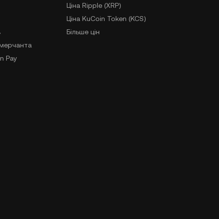
Ціна Ripple (XRP)
Ціна KuCoin Token (KCS)
в
Більше цін
-мерчанта
n Pay