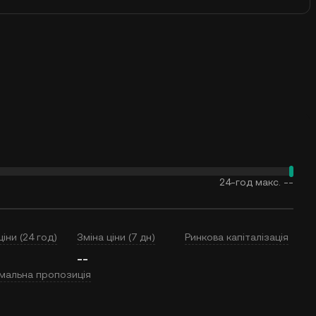
24-год макс.
--
ціни (24 год)
Зміна ціни (7 дн)
Ринкова капіталізація
--
мальна пропозиція