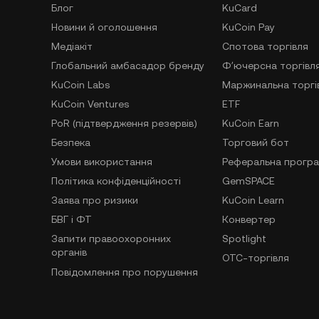
Блог
KuCard
Новини й оголошення
KuCoin Pay
Медіакіт
Спотова торгівля
Глобальний амбасадор бренду
Фʼючерсна торгівл
KuCoin Labs
Маржинальна торгі
KuCoin Ventures
ETF
PoR (підтвердження резервів)
KuCoin Earn
Безпека
Торговий бот
Умови використання
Реферальна прогр
Політика конфіденційності
GemSPACE
Заява про ризики
KuCoin Learn
БВГ і ФТ
Конвертер
Запити правоохоронних
Spotlight
органів
OTC-торгівля
Повідомлення про порушення