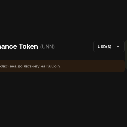
nance Token
(UNN)
USD($)
ключена до лістингу на KuCoin.