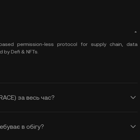
ased permission-less protocol for supply chain, data
 by Defi & NFTs.
RACE) за весь час?
ебуває в обігу?