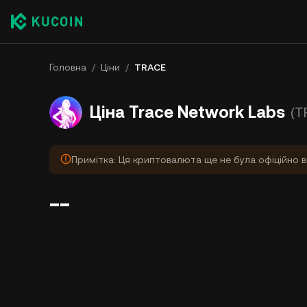
Головна
/
Ціни
/
TRACE
Ціна Trace Network Labs
(T
Примітка: Ця криптовалюта ще не була офіційно в
--