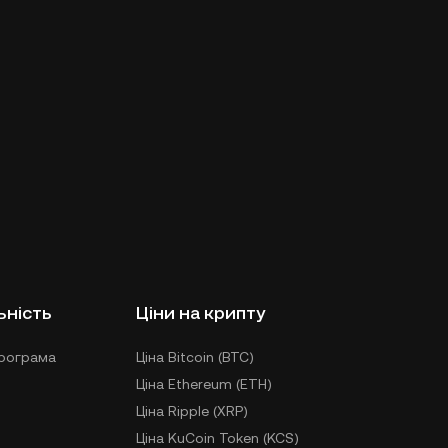
ьність
Ціни на крипту
рограма
Ціна Bitcoin (BTC)
Ціна Ethereum (ETH)
Ціна Ripple (XRP)
Ціна KuCoin Token (KCS)