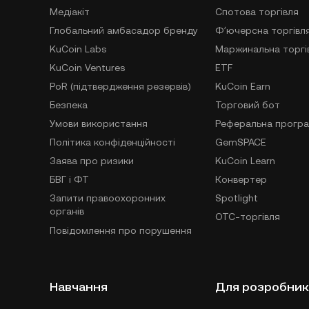
Медіакіт
Спотова торгівля
Глобальний амбасадор бренду
Фʼючерсна торгівл
KuCoin Labs
Маржинальна торгі
KuCoin Ventures
ETF
PoR (підтвердження резервів)
KuCoin Earn
Безпека
Торговий бот
Умови використання
Реферальна прогр
Політика конфіденційності
GemSPACE
Заява про ризики
KuCoin Learn
БВГ і ФТ
Конвертер
Запити правоохоронних
Spotlight
органів
OTC-торгівля
Повідомлення про порушення
Навчання
Для розробник