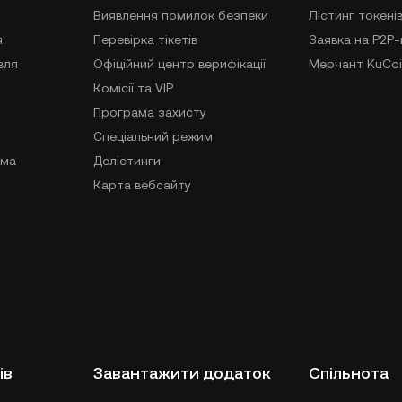
Виявлення помилок безпеки
Лістинг токені
я
Перевірка тікетів
Заявка на P2P
вля
Офіційний центр верифікації
Мерчант KuCoi
Комісії та VIP
Програма захисту
Спеціальний режим
ама
Делістинги
Карта вебсайту
ів
Завантажити додаток
Спільнота