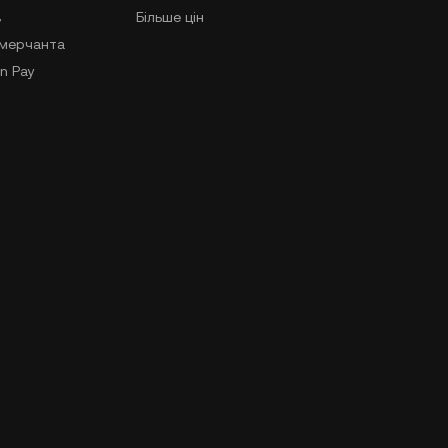
в
Більше цін
-мерчанта
n Pay