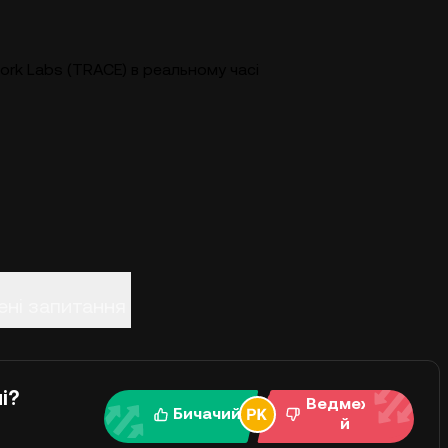
ork Labs (TRACE) в реальному часі
ні запитання
і?
Ведмежи
Бичачий
й