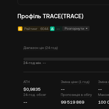
Профіль TRACE(TRACE)
Розгорнути
Рейтинг
6044
--
Діапазон цін (24 год)
24-год мін.
--
ATH
Зміна ціни (1 год)
Зміна 
$0,9835
--
--
24-год. обсяг
Пропозиція в обігу
Макси
--
99 519 869
100 