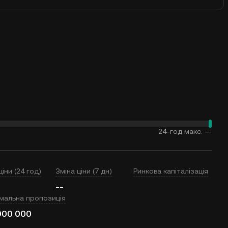
24-год макс.
--
ціни (24 год)
Зміна ціни (7 дн)
Ринкова капіталізація
--
мальна пропозиція
000 000