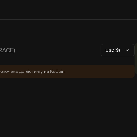
RACE)
USD($)
ключена до лістингу на KuCoin.