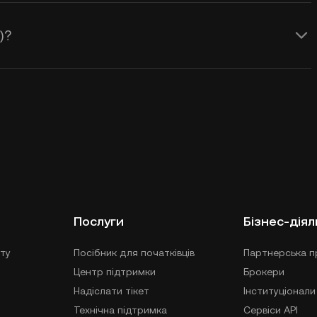
)?
Послуги
Бізнес-діял
ту
Посібник для початківців
Партнерська п
Центр підтримки
Брокери
Надіслати тікет
Інституціонали
Технічна підтримка
Сервіси API