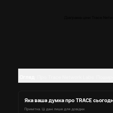
Діаграма ціни Trace Netw
Огляд
Про Trace Network Labs
Пошире
Яка ваша думка про TRACE сьогодн
Примітка. Ці дані лише для довідки.