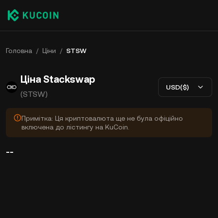
Головна
/
Ціни
/
STSW
Ціна Stackswap
USD($)
(STSW)
Примітка: Ця криптовалюта ще не була офіційно
включена до лістингу на KuCoin.
--