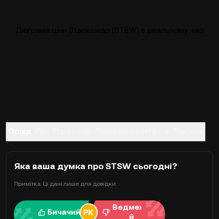
Діаграма ціни Stackswap (STSW) в реальному часі
Огляд
Про Stackswap
Поширені запитання
Торгівля
Яка ваша думка про STSW сьогодні?
Примітка. Ці дані лише для довідки.
Ведмежи
Бичачий
й