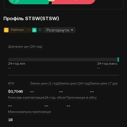
Профіль STSW(STSW)
Рейтинг
--
C
Розгорнути
Діапазон цін (24 год)
24-год мін.
24-год макс.
--
--
ATH
Зміна ціни (1 год)
Зміна ціни (24 год)
Зміна ціни (7 дн)
$0,7046
--
--
--
Ринкова капіталізація
24-год. обсяг
Пропозиція в обігу
--
--
--
Максимальна пропозиція
1B