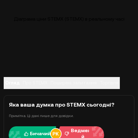
Діаграма ціни STEMX (STEMX) в реальному часі
Огляд
Про STEMX
Поширені запитання
Торгівля
Яка ваша думка про STEMX сьогодні?
Примітка. Ці дані лише для довідки.
Ведмежи
Бичачий
й