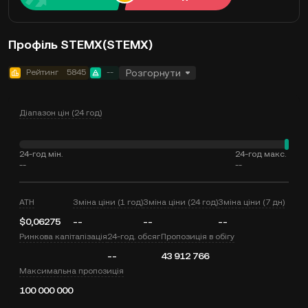
Профіль STEMX(STEMX)
Рейтинг
5845
--
Розгорнути
Діапазон цін (24 год)
24-год мін.
24-год макс.
--
--
ATH
Зміна ціни (1 год)
Зміна ціни (24 год)
Зміна ціни (7 дн)
$0,06275
--
--
--
Ринкова капіталізація
24-год. обсяг
Пропозиція в обігу
--
43 912 766
Максимальна пропозиція
100 000 000