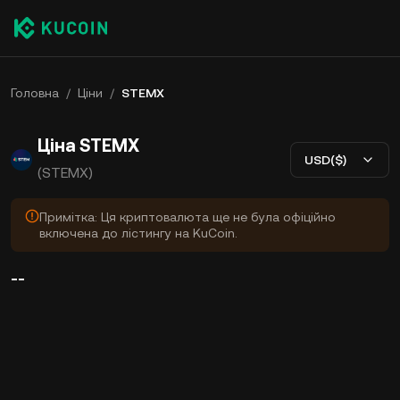
Головна
/
Ціни
/
STEMX
Ціна STEMX
USD($)
(STEMX)
Примітка: Ця криптовалюта ще не була офіційно
включена до лістингу на KuCoin.
--