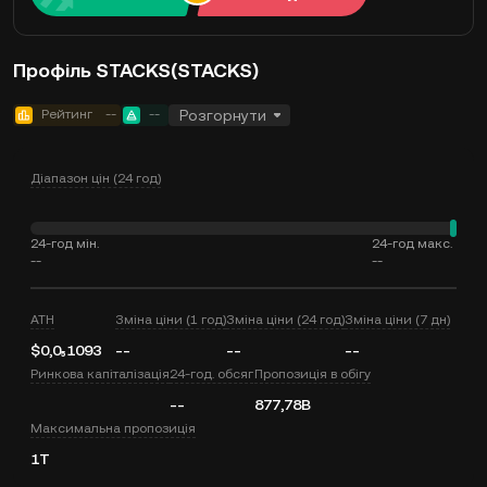
Профіль STACKS(STACKS)
Рейтинг
--
--
Розгорнути
Діапазон цін (24 год)
24-год мін.
24-год макс.
--
--
ATH
Зміна ціни (1 год)
Зміна ціни (24 год)
Зміна ціни (7 дн)
$0,0₅1093
--
--
--
Ринкова капіталізація
24-год. обсяг
Пропозиція в обігу
--
877,78B
Максимальна пропозиція
1T