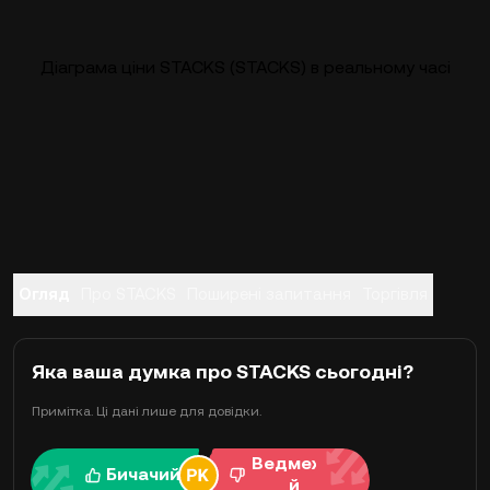
Діаграма ціни STACKS (STACKS) в реальному часі
Огляд
Про STACKS
Поширені запитання
Торгівля
Яка ваша думка про STACKS сьогодні?
Примітка. Ці дані лише для довідки.
Ведмежи
Бичачий
й