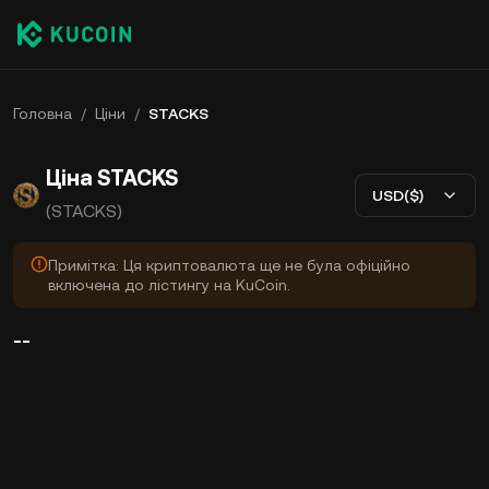
Головна
/
Ціни
/
STACKS
Ціна STACKS
USD($)
(STACKS)
Примітка: Ця криптовалюта ще не була офіційно
включена до лістингу на KuCoin.
--