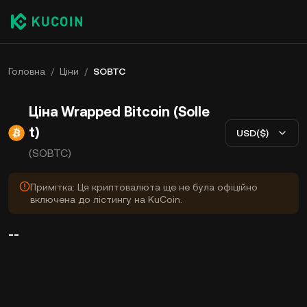
Головна
/
Ціни
/
SOBTC
Ціна Wrapped Bitcoin (Solle
t)
USD($)
(SOBTC)
Примітка: Ця криптовалюта ще не була офіційно
включена до лістингу на KuCoin.
--