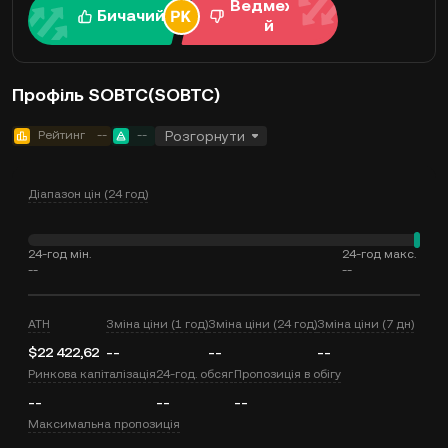
Ведмежи
Бичачий
й
Профіль SOBTC(SOBTC)
Рейтинг
--
--
Розгорнути
Діапазон цін (24 год)
24-год мін.
24-год макс.
--
--
ATH
Зміна ціни (1 год)
Зміна ціни (24 год)
Зміна ціни (7 дн)
$22 422,62
--
--
--
Ринкова капіталізація
24-год. обсяг
Пропозиція в обігу
--
--
--
Максимальна пропозиція