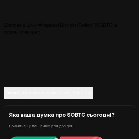
Діаграма ціни Wrapped Bitcoin (Sollet) (SOBTC) в
реальному часі
Огляд
Поширені запитання
Торгівля
Яка ваша думка про SOBTC сьогодні?
Примітка. Ці дані лише для довідки.