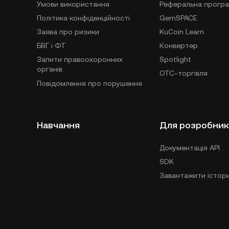
Умови використання
Реферальна прогр
Політика конфіденційності
GemSPACE
Заява про ризики
KuCoin Learn
БВГ і ФТ
Конвертер
Запити правоохоронних
Spotlight
органів
OTC-торгівля
Повідомлення про порушення
Навчання
Для розробник
Документація API
SDK
Завантажити істори