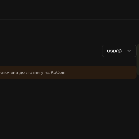
USD($)
ключена до лістингу на KuCoin.