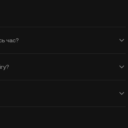
сь час?
ігу?