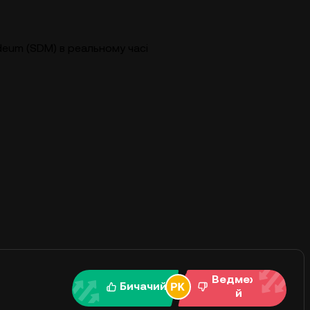
ldeum (SDM) в реальному часі
Ведмежи
Бичачий
й