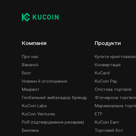
Компанія
Продукти
Про нас
Купити криптовалю
Вакансії
Конвертація
Блог
KuCard
Новини й оголошення
KuCoin Pay
Медіакіт
Спотова торгівля
Глобальний амбасадор бренду
Фʼючерсна торгівл
KuCoin Labs
Маржинальна торгі
KuCoin Ventures
ETF
PoR (підтвердження резервів)
KuCoin Earn
Безпека
Торговий бот