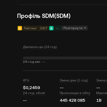
Профіль SDM(SDM)
Розгорнути
Рейтинг
3307
--
Діапазон цін (24 год)
24-год мін.
--
ATH
Зміна ціни (1 год)
Зміна 
$0,2459
--
--
24-год. обсяг
Пропозиція в обігу
Макси
--
445 428 085
1B