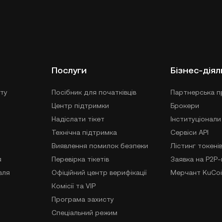
Послуги
Бізнес-діял
ту
Посібник для початківців
Партнерська п
Центр підтримки
Брокери
Надіслати тікет
Інституціонали
Технічна підтримка
Сервіси API
Виявлення помилок безпеки
Лістинг токені
я
Перевірка тікетів
Заявка на P2P
вля
Офіційний центр верифікації
Мерчант KuCoi
Комісії та VIP
Програма захисту
Спеціальний режим