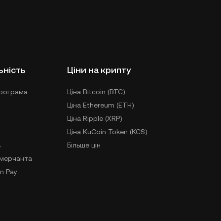
ьність
Ціни на крипту
рограма
Ціна Bitcoin (BTC)
Ціна Ethereum (ETH)
Ціна Ripple (XRP)
Ціна KuCoin Token (KCS)
в
Більше цін
-мерчанта
n Pay