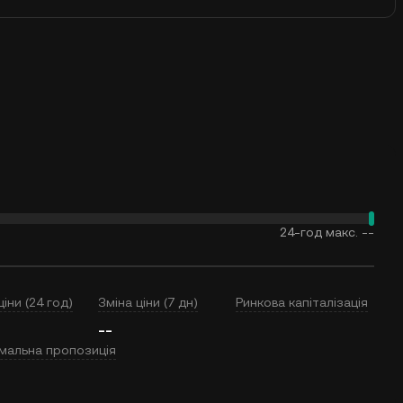
24-год макс.
--
ціни (24 год)
Зміна ціни (7 дн)
Ринкова капіталізація
--
мальна пропозиція