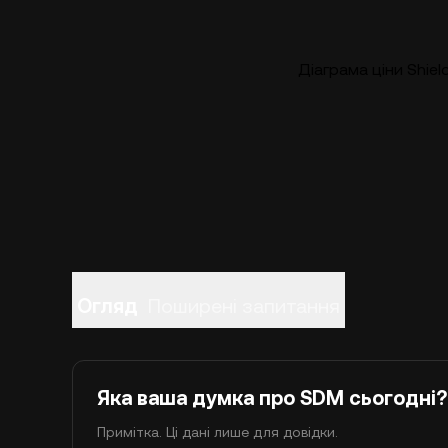
Діаграма ціни Shie
Огляд
Поширені запитання
Яка ваша думка про SDM сьогодні?
Примітка. Ці дані лише для довідки.