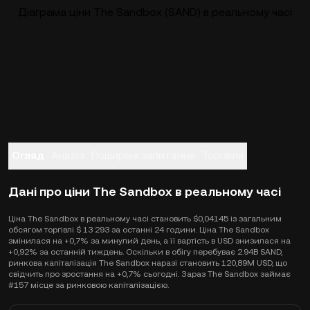
Діаграма ціни The Sandbox (SAND) в реальному часі
Огляд
Аналіз
Поширені запитання
Торгівля
Дані про ціни The Sandbox в реальному часі
Ціна The Sandbox в реальному часі становить $0,04145 із загальним
обсягом торгівлі $ 13 293 за останні 24 години. Ціна The Sandbox
змінилася на +0,7% за минулий день, а її вартість в USD знизилася на
+0,92% за останній тиждень. Оскільки в обігу перебуває 2.94B SAND,
ринкова капіталізація The Sandbox наразі становить 120,89M USD, що
свідчить про зростання на +0,7% сьогодні. Зараз The Sandbox займає
#157 місце за ринковою капіталізацією.