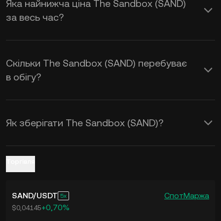
Яка найнижча ціна The Sandbox (SAND)
калькулятор KuCoin, щоб отримати
за весь час?
курс обміну
SAND to USD
у
реальному часі.
Скільки The Sandbox (SAND) перебуває
в обігу?
Як зберігати The Sandbox (SAND)?
Торгівля
SAND
/
USDT
Спот
Маржа
5
+0,70%
$0,04145