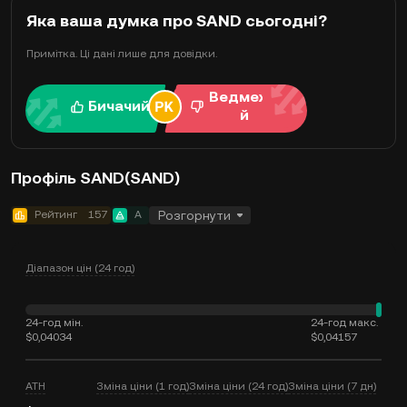
Яка ваша думка про SAND сьогодні?
Примітка. Ці дані лише для довідки.
Ведмежи
Бичачий
й
Профіль SAND(SAND)
Рейтинг
157
A
Розгорнути
Діапазон цін (24 год)
24-год мін.
24-год макс.
$0,04034
$0,04157
ATH
Зміна ціни (1 год)
Зміна ціни (24 год)
Зміна ціни (7 дн)