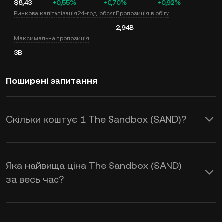
$8,43
+0,55%
+0,70%
+0,92%
Ринкова капіталізація
24-год. обсяг
Пропозиція в обігу
2,94B
Максимальна пропозиція
3B
Поширені запитання
Скільки коштує 1 The Sandbox (SAND)?
KuCoin надає оновлення цін в USD у
режимі реального часу для The
Яка найвища ціна The Sandbox (SAND)
Sandbox (SAND). На ціну The Sandbox
за весь час?
впливають попит і пропозиція, а
також настрої ринку. Використовуйте