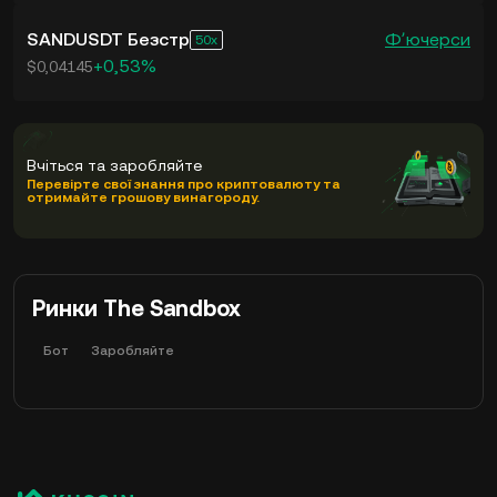
SANDUSDT Безстр
Фʼючерси
50
+0,53%
$0,04145
Вчіться та заробляйте
Перевірте свої знання про криптовалюту та
отримайте грошову винагороду.
Ринки The Sandbox
Бот
Заробляйте