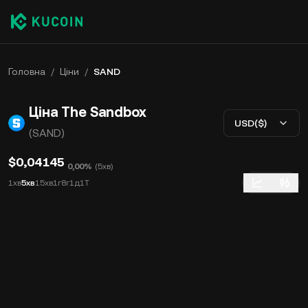
Головна
/
Ціни
/
SAND
Ціна The Sandbox
USD($)
(SAND)
$0,04145
0,00%
(
5хв
)
1хв
5хв
15хв
1г
8г
1д
1Т